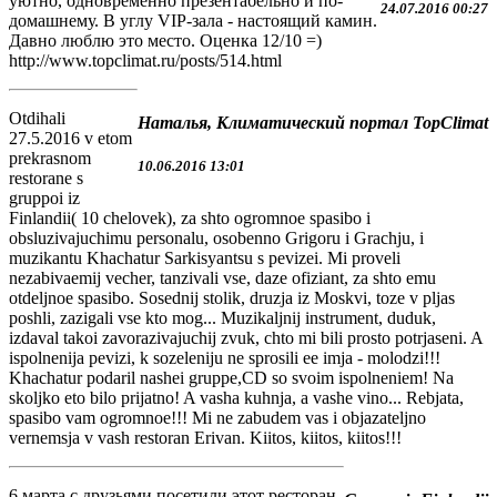
уютно, одновременно презентабельно и по-
24.07.2016 00:27
домашнему. В углу VIP-зала - настоящий камин.
Давно люблю это место. Оценка 12/10 =)
http://www.topclimat.ru/posts/514.html
Otdihali
Наталья, Климатический портал TopClimat
27.5.2016 v etom
prekrasnom
10.06.2016 13:01
restorane s
gruppoi iz
Finlandii( 10 chelovek), za shto ogromnoe spasibo i
obsluzivajuchimu personalu, osobenno Grigoru i Grachju, i
muzikantu Khachatur Sarkisyantsu s pevizei. Mi proveli
nezabivaemij vecher, tanzivali vse, daze ofiziant, za shto emu
otdeljnoe spasibo. Sosednij stolik, druzja iz Moskvi, toze v pljas
poshli, zazigali vse kto mog... Muzikaljnij instrument, duduk,
izdaval takoi zavorazivajuchij zvuk, chto mi bili prosto potrjaseni. A
ispolnenija pevizi, k sozeleniju ne sprosili ee imja - molodzi!!!
Khachatur podaril nashei gruppe,CD so svoim ispolneniem! Na
skoljko eto bilo prijatno! A vasha kuhnja, a vashe vino... Rebjata,
spasibo vam ogromnoe!!! Mi ne zabudem vas i objazateljno
vernemsja v vash restoran Erivan. Kiitos, kiitos, kiitos!!!
6 марта с друзьями посетили этот ресторан.