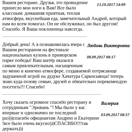
Вашем ресторане. Друзья, это провидение
13.10.2017 14:09
принесло мои ноги к Вам! Все было
классным: домашняя приятная, теплая
атмосфера, вкуснейшая еда, замечательный Андрей, который
нам во всем помогал. Он не обслуживал, он был другом!
Спасибо. Я Ваша поклонница навсегда.
Добрый день! А я познакомилась вчера с
Любовь Викторовна
Вашим рестораном на фестивале
национальных кухонь в приморском
08.09.2017 08:17
парке победы! Ваш шатёр оказался
самым привлекательным, насыщенным
по меню и конечно атмосфере, создаваемой потрясающе
задушевной игрой на дудуке Хачатура Саркисьянца! теперь
знаю куда позову семью, друзей и обязательно порекомендую
посетить!!! Спасибо!
Хочу сказать огромное спасибо ресторану и
Валерия
сотрудникам "Эривань "! Мы были у вас
впервые и однозначно не последний
03.09.2017 08:57
раз)))спасибо официантам Андрею и Екатерине
!все было очень вкусно)))СПАСИБО!!!так
держать)))