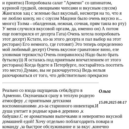
и приятно) Попробовала салат "Армени" со шпинатом,
куриной грудкой, овощными чипсами и вкусным соусом)
Жангялов хац с зеленью был вкусный, несмотря на то, что я
не люблю кинзу, но с соусом Мацони было очень вкусно и...
много) Толма - обалденная, нежная, сочная, прям таяла во рту)
У меня случился вкусовой оргазм, да, именно он) А потом
еще повторился от десерта Гата) Очень хотела попробовать
этот десерт) Кстати, из-за этого десерта и пал выбор на этот
ресторан) Его немного, где готовят) Это теперь определенно
мой любимый десерт) Очень вкусное гранатовое вино, еле
уловимая терпкость) Очень понравилось) Надо было брать
бутылку))) Я осталась под приятным впечатлением от этого
ресторана) Когда будете в Петербурге, постарайтесь посетить
это место) Думаю, вы не разочаруетесь) Ведь нельзя
разочароваться от того, что действительно прекрасно
Реально со входа ощущаешь себя,будто в
Ольга
Армении. Окунаешься сразу в теплую родную
атмосферу ,с приятными детскими
15.09.2025 08:17
воспоминаниями ,из-за старинного инвентаря.И
душа улетает в родные края-в деревню ,к
бабушке.С ее ароматными выпечками и невероятно вкусной
домашней едой! Хочу отдельно поблагодарить повара и
команду ,за быстрое обслуживание и за вкус ,конечно