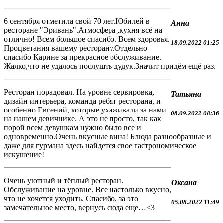
6 сентября отметила свой 70 лет.Юбилей в
Анна
ресторане "Эривань".Атмосфера ,кухня всё на
отлично! Всем большое спасибо. Всем здоровья.
18.09.2022 01:25
Процветания вашему ресторану.Отдельно
спасибо Карине за прекрасное обслуживание.
Жалко,что не удалось послушть дудук.Значит придём ещё раз.
Ресторан порадовал. На уровне сервировка,
Татьяна
дизайн интерьера, команда ребят ресторана, и
особенно Евгений, которые ухаживали за нами
08.09.2022 08:36
на нашем девичнике. А это не просто, так как
порой всем девушкам нужно было все и
одновременно.Очень вкусные вина! Блюда разнообразные и
даже для гурмана здесь найдется свое гастрономическое
искушение!
Очень уютный и тёплый ресторан.
Оксана
Обслуживание на уровне. Все настолько вкусно,
что не хочется уходить. Спасибо, за это
05.08.2022 11:49
замечательное место, вернусь сюда еще…<3