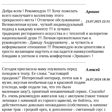
Добра всем ! Рекомендую !!! Хочу пожелать
Армине
всего наилучшего коллективу этого
прекрасного места ! Отличное обслуживание ,
23.07.2025 22:51
Великолепная кухня , чуткий индивидуальный
подход к каждому клиенту !!! в лучших
традициях ресторанного искусства и с теплотой и колоритом
национальной души !!! Личная признательностью к
руководителю - Давиду Андрушевичу , за чуткость и
неформальное отношение !!! Рекомендую всем ценителям и
просто желающим ощутить и насладится наивкуснейшими
блюдами в уютном и очень комфортном «Эриване» !
Сегодня пригласила маму поужинать перед
Алексей
походом в театр. Ее слова: "настоящий
праздник!" Интересный интерьер, почти как в
26.07.2024 18:36
музее, вкусная необычная еда в красивой подаче
(господи, кофе подали так, что это было
маленькое шоу!), приятный ненавязчивый сервис. Спасибо!
P.s. очень рекомендую жянгалов хац с авелуком (такие тонкие
лепешки с начинкой из горного щавеля), не бойтесь, это
действительно довольно неожиданно (собственно, в начинке
кроме трав - грецкий орех, в дополнение - сметанный соус с