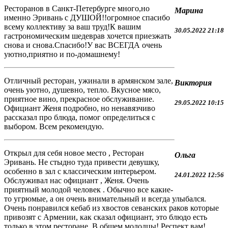
Ресторанов в Санкт-Петербурге много,но
Марина
именно Эривань с ДУШОЙ!!огромное спасибо
всему коллективу за ваш труд!К вашим
30.05.2022 21:18
гастрономическим шедеврав хочется приезжать
снова и снова.Спасибо!У вас ВСЕГДА очень
уютно,приятно и по-домашнему!
Отличный ресторан, ужинали в армянском зале,
Виктория
очень уютно, душевно, тепло. Вкусное мясо,
приятное вино, прекрасное обслуживание.
29.05.2022 10:15
Официант Женя подробно, но ненавязчиво
рассказал про блюда, помог определиться с
выбором. Всем рекомендую.
Открыл для себя новое место , Ресторан
Ольга
Эривань. Не стыдно туда привести девушку,
особенно в зал с классическим интерьером.
24.01.2022 12:56
Обслуживал нас официант , Женя. Очень
приятный молодой человек . Обычно все какие-
то угрюмые, а он очень внимательный и всегда улыбался.
Очень понравился кебаб из хвостов севанских раков которые
привозят с Армении, как сказал официант, это блюдо есть
только в этом ресторане. В общем молодцы! Респект вам!