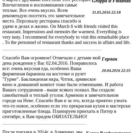
Gruppa iz Finlandii
Впечатления и воспоминания самые
теплые. Все очень вкусно. Всем
31.05.2016 22:18
рекомендую посетить это замечательное
место. Персоналу ресторана спасибо и
удачи в делах и жизни. On March 6 with friends visited this
restaurant. Impressions and memoirs the warmest. Everything is
very tasty. I recommend for everybody to visit this remarkable place
. To the personnel of restaurant thanks and success in affairs and life.
Спасибо Вам огромное! Отмечали с детьми мой
Герман
день рождения у Вас 02.04.2016. Понравилось
все: очень вкусная еда, особенно Ваша
20.04.2016 22:35
фирменная баранина на косточке и рулет
"Гурме". Баклажанная икра, Члтик, армянское
вино и домашний компот тоже были отменными. И работа
Ваших сотрудников - выше всяких похвал. Вы создали
самобытный и теплый уголок Армении в замечательном
городе на Неве. Спасибо Вам и за это, всегда приятно узнать
что-то новое, особенно если это прекрасная кухня и мастерски
приготовленные блюда. Планируем приехать в Питер в
сентябре, к Вам придем ОБЯЗАТЕЛЬНО!
После поездки в 2014г. в Армению, мы