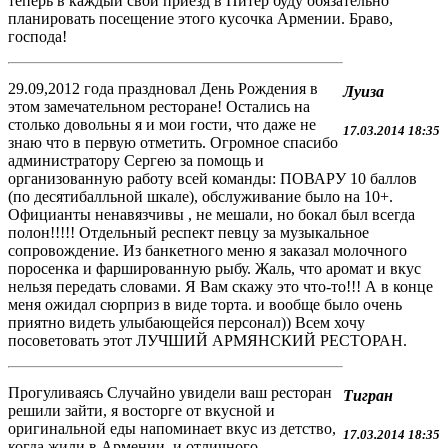
теперь в каждый свой приезд в Питер буду обязательно
планировать посещение этого кусочка Армении. Браво,
господа!
29.09,2012 года праздновал День Рождения в
Луиза
этом замечательном ресторане! Остались на
столько довольны я и мои гости, что даже не
17.03.2014 18:35
знаю что в первую отметить. Огромное спасибо
администратору Сергею за помощь и
организованную работу всей команды: ПОВАРУ 10 баллов
(по десятибалльной шкале), обслуживание было на 10+.
Официанты ненавязчивы , не мешали, но бокал был всегда
полон!!!!! Отдельный респект певцу за музыкальное
сопровождение. Из банкетного меню я заказал молочного
поросенка и фаршированную рыбу. Жаль, что аромат и вкус
нельзя передать словами. Я Вам скажу это что-то!!! А в конце
меня ожидал сюрприз в виде торта. и вообще было очень
приятно видеть улыбающейся персонал)) Всем хочу
посоветовать этот ЛУЧШИЙ АРМЯНСКИЙ РЕСТОРАН.
Прогуливаясь Случайно увидели ваш ресторан
Тигран
решили зайти, я восторге от вкусной и
оригинальной еды напоминает вкус из детство,
17.03.2014 18:35
когда жили в Армении, и отличного