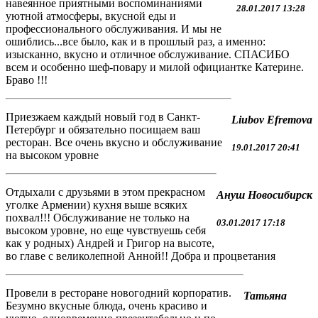
навеянное приятными воспоминаниями
28.01.2017 13:28
уютной атмосферы, вкусной еды и
профессионального обслуживания. И мы не
ошиблись...все было, как и в прошлый раз, а именно:
изысканно, вкусно и отличное обслуживание. СПАСИБО
всем и особенно шеф-повару и милой официантке Катерине.
Браво !!!
Приезжаем каждый новый год в Санкт-
Liubov Efremova
Петербург и обязательно посищаем ваш
ресторан. Все очень вкусно и обслуживание
19.01.2017 20:41
на высоком уровне
Отдыхали с друзьями в этом прекрасном
Ануш Новосибирск
уголке Армении) кухня выше всяких
похвал!!! Обслуживание не только на
03.01.2017 17:18
высоком уровне, но еще чувствуешь себя
как у родных) Андрей и Григор на высоте,
во главе с великолепной Анной!! Добра и процветания
Провели в ресторане новогодний корпоратив.
Татьяна
Безумно вкусные блюда, очень красиво и