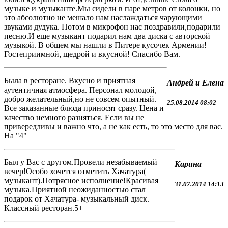
музыке и музыканте.Мы сидели в паре метров от колонки, но
это абсолютно не мешало нам наслаждаться чарующими
звуками дудука. Потом в микрофон нас поздравили,подарили
песню.И еще музыкант подарил нам два диска с авторской
музыкой. В общем мы нашли в Питере кусочек Армении!
Гостеприимной, щедрой и вкусной! Спасибо Вам.
Была в ресторане. Вкусно и приятная
Андрей и Елена
аутентичная атмосфера. Персонал молодой,
добро желательный,но не совсем опытный.
25.08.2014 08:02
Все заказанные блюда приносят сразу. Цена и
качество немного разняться. Если вы не
привередливы и важно что, а не как есть, то это место для вас.
На "4"
Был у Вас с другом.Провели незабываемый
Карина
вечер!Особо хочется отметить Хачатура(
музыкант).Потрясное исполнение!Красивая
31.07.2014 14:13
музыка.Приятной неожиданностью стал
подарок от Хачатура- музыкальный диск.
Классный ресторан.5+