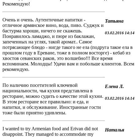
Рекомендую!
Очень и очень. Аутентичные напитки -
Татьяна
отличное армянское вино, вода, пиво. Суджук и
бастурма хороши, ничего не скажешь.
03.02.2016 14:14
Понравилось ламаджо, и пюре из баклажан,
запеченных на углях, такой аромат.. Самое
потрясающее блюдо - нигде такого не ела (подруга такое ела в
прошлом году в Ереване, тоже в полном восторге) - кебаб из
хвостов севанских раков, это волшебно!!! Все время
вспоминаем. Молодцы! Удачи вам и побольше клиентов. Всем
рекомендую.
По наличию посетителей ключевой
Елена Л.
национальности, чья кухня представлена в
ресторане, можно судить о качестве этой кухни.
03.02.2016 14:14
В этом ресторане все правильно: и еда, и
напитки, и обслуживание. Иностранные гости
тоже были приятно удивлены.
I wanted to try Armenian food and Erivan did not
Наталья
disappoint. They managed to accommodate my