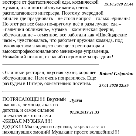
восторге от фантастической еды, космической
19.10.2020 21:44
музыки, отличного обслуживания, очень
располагающего интерьера. Поэтому, очередной
юбилей где праздновать – не стоял вопрос – только Эривань!
Но этот раз все было по-другому, всё в разы лучше, еда –
«пальчики оближешь», музыка – космическая феерия,
обслуживание – отменное, все работали как «Швейцарские
часы», чувствовалась, что работает дружная команда, под
руководством знающего свое дело ресторатора и
высокопрофессионального менеджера-управленца.
Нижайший поклон, с спасибо огромное за праздник!
Отличный ресторан, вкусная кухня, хорошее
Robert Grigorian
обслуживание. Нам очень понравилось. Еще
раз будем в Питере, обьязятельно посетим.
27.01.2020 22:39
ПОТРЯСАЮЩЕ!!!!! Вкусный
Луиза
шашлык, лимонады как из
детства, и самое сильное
01.10.2019 21:33
впечатление этого лета
-ЖИВАЯ МУЗЫКА!!!!!
ДУДУК!!!!Мы сидели и слушали, закрыв глаза от
нахлынувших эмоций! Музыкант просто волшебник!!!!