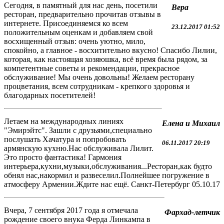
Сегодня, в памятный для нас день, посетили
Вера
ресторан, предварительно прочитав отзывы в
интернете. Присоединяемся ко всем
23.12.2017 01:52
положительным оценкам и добавляем свой
восхищенный отзыв: очень уютно, мило,
спокойно, а главное - восхитительно вкусно! Спасибо Лилии,
которая, как настоящая хозяюшка, всё время была рядом, за
компетентные советы и рекомендации, прекрасное
обслуживание! Мы очень довольны! Желаем ресторану
процветания, всем сотрудникам - крепкого здоровья и
благодарных посетителей!
Летаем на международных линиях
Елена и Михаил
"Эмирэйтс". Зашли с друзьями,специально
послушать Хачатура и попробовать
06.11.2017 20:19
армянскую кухню.Нас обслуживала Лилит.
Это просто фантастика! Гармония
интерьера,кухни,музыки,обслуживания...Ресторан,как будто
обнял нас,накормил и развеселил.Полнейшее погружение в
атмосферу Армении.Ждите нас ещё. Санкт-Петербург 05.10.17
Вчера, 7 сентября 2017 года я отмечала
Фархад-летчик
рождение своего внука Ферда Линкампа в