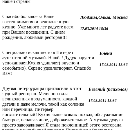
нашей страны.
Спасибо большое за Ваше
Людмил,Ольга. Москва
гостеприимство и великолепную
кухню. Уже много лет радуете всем
17.03.2014 18:36
при Вашем посещении. С днем
рождения, любимый ресторан!!!
Специально искал место в Питере с
Елена
аутентичной музыкой. Нашёл! Дудук чарует и
успокаивает.Кухня удивляет( вкусно и
17.03.2014 18:36
самобытно). Сервис удовлетворяет. Спасибо
Вам!
Друзья-петербуржцы пригласили в этот
Евгений (психолог)
чудный ресторан. Меня поразила
великолепная продуманность каждой
17.03.2014 18:36
детали и даже мелочи, такой как солонка
или перечница. Интерьер
восхитительный! Кухня выше всяких похвал, обслуживание
быстрое, ненавязчивое, доброжелательное. А музыка дудука
просто завораживает!Я стала поклонницей этого ресторана,