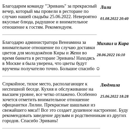
Благодарим команду "Эривань" за прекрасный
Лили
вечер, который мы провели в ресторане по
случаю нашей свадьбы 25.06.2022. Невероятно
01.08.2022 20:40
вкусные блюда, радушное и внимательное
отношение к гостям. Рекомендуем.
Благодарю администратора Венеамина за
Михаил и Кира
внимательное отношение по случаю доставки
цветов для молодожёнов Киры и Жени во
28.06.2022 16:10
время банкета в ресторане Эривань! Находясь
в Москве я была уверена, что цветы будут
вручены получателю точно. Большое спасибо ☺️
Спркойное, тихое место, располагающее к
Людмила
неспешной беседе. Кухня и обслуживание на
высшем уровне, все четко отлажено. Особенно
25.06.2022 18:28
хочется отметить внимательное отношение
официантки Лилии. Прекрасные шашлыки из
свежайшего мяса!! Все это создает душевное настроение. Буду
рекомендовать заведение друзьям и родственникам из других
городов. Спасибо Эривань!