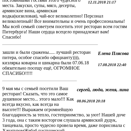
постоянными гостями этого чудесного
12.11.2018 21:17
места. Закуски, супы, мясо, десерты,
армянские вина, армянская
водка(кизиловая), чай-все великолепно! Персонал
великолепный! Все внимательны и очень профессиональны!
Мы всей семьей советуем посетить этот ресторан всем гостям
Питербурга! Наши сердца всецело принадлежат вам!
Спасибо!
зашли и были сражены..... лучший ресторан
Елена Плясова
питера, особое спасибо официанту)))),
кизлярка коварна и шикарна были 07.06.18
17.08.2018 22:40
обязательно посещу ещё, ОГРОМНОЕ
СПАСИБО!!!!!
9 мая мы с семьей посетили Ваш
сергей, люда, женя, лина
ресторан! Сказать, что это самое
душевное место... этого мало!!! Как
08.06.2018 20:18
всегда вкусно, как всегда на
высоте!!! Выражаем огромнейшую
благодарность за тепло, гостеприимство, за уют! Нашей доче
3 года, она с таким восторгом слушала армянский дудук,
танцевала, просто чудесно провела время, даже порисовала с
Хачатуром)Кебаб пастушеский