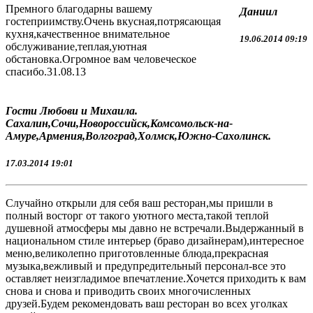
Премного благодарны вашему
Даниил
гостеприимству.Очень вкусная,потрясающая
кухня,качественное внимательное
19.06.2014 09:19
обслуживание,теплая,уютная
обстановка.Огромное вам человеческое
спасибо.31.08.13
Гости Любови и Михаила.
Сахалин,Сочи,Новороссийск,Комсомольск-на-
Амуре,Армения,Волгоград,Холмск,Южно-Сахолинск.
17.03.2014 19:01
Случайно открыли для себя ваш ресторан,мы пришли в
полный восторг от такого уютного места,такой теплой
душевной атмосферы мы давно не встречали.Выдержанный в
национальном стиле интерьер (браво дизайнерам),интересное
меню,великолепно приготовленные блюда,прекрасная
музыка,вежливый и предупредительный персонал-все это
оставляет неизгладимое впечатление.Хочется приходить к вам
снова и снова и приводить своих многочисленных
друзей.Будем рекомендовать ваш ресторан во всех уголках