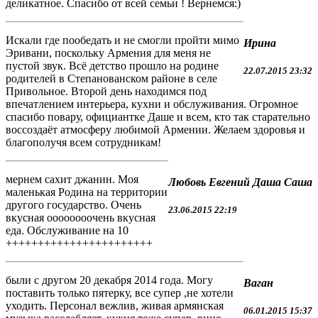
деликатное. Спасибо от всей семьи ! Вернемся:)
Искали где пообедать и не смогли пройти мимо
Ирина
Эривани, поскольку Армения для меня не
пустой звук. Всё детство прошло на родине
22.07.2015 23:32
родителей в Степанованском районе в селе
Привольное. Второй день находимся под
впечатлением интерьера, кухни и обслуживания. Огромное
спасибо повару, официантке Даше и всем, кто так старательно
воссоздаёт атмосферу любимой Армении. Желаем здоровья и
благополучя всем сотрудникам!
мернем сахит джанин. Моя
Любовь Евгений Даша Саша
маленькая Родина на территории
другого государство. Очень
23.06.2015 22:19
вкусная оооооооочень вкусная
еда. Обслуживание на 10
+++++++++++++++++++++++
были с другом 20 декабря 2014 года. Могу
Ваган
поставить только пятерку, все супер ,не хотели
уходить. Персонал вежлив, живая армянская
06.01.2015 15:37