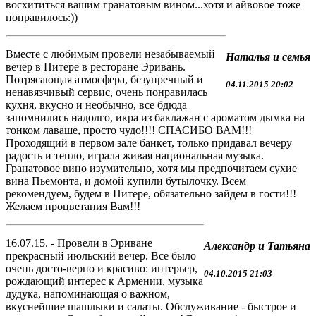
восхититься вашим гранатовым вином...хотя и айвовое тоже
понравилось:))
Вместе с любимым провели незабываемый
Наталья и семья
вечер в Питере в ресторане Эривань.
Потрясающая атмосфера, безупречный и
04.11.2015 20:02
ненавязчивый сервис, очень понравилась
кухня, вкусно и необычно, все бдюда
запомнились надолго, икра из баклажан с ароматом дымка на
тонком лаваше, просто чудо!!!! СПАСИБО ВАМ!!!
Проходящий в первом зале банкет, только придавал вечеру
радость и тепло, играла живая национальная музыка.
Гранатовое вино изумительно, хотя мы предпочитаем сухие
вина Пьемонта, и домой купили бутылочку. Всем
рекомендуем, будем в Питере, обязательно зайдем в гости!!!
Желаем процветания Вам!!!
16.07.15. - Провели в Эриване
Александр и Татьяна
прекрасный июльский вечер. Все было
очень досто-верно и красиво: интерьер,
04.10.2015 21:03
рождающий интерес к Армении, музыка
дудука, напоминающая о важном,
вкуснейшие шашлыки и салаты. Обслуживание - быстрое и