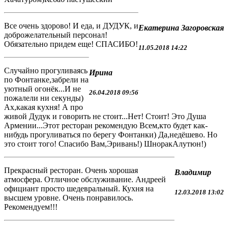
Все очень здорово! И еда, и ДУДУК, и
Екатерина Загоровская
доброжелательный персонал!
Обязательно придем еще! СПАСИБО!
11.05.2018 14:22
Случайно прогуливаясь
Ирина
по Фонтанке,забрели на
уютный огонёк...И не
26.04.2018 09:56
пожалели ни секунды)
Ах,какая кухня! А про
живой Дудук и говорить не стоит...Нет! Стоит! Это Душа
Армении...Этот ресторан рекомендую Всем,кто будет как-
нибудь прогуливаться по берегу Фонтанки) Да,недёшево. Но
это стоит того! Спасибо Вам,Эривань!) ШноракАлутюн!)
Прекрасный ресторан. Очень хорошая
Владимир
атмосфера. Отличное обслуживание. Андреей
официант просто шедевральный. Кухня на
12.03.2018 13:02
высшем уровне. Очень понравилось.
Рекомендуем!!!