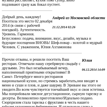
музыка расслабляет, кухня тоже супер, вино
подливают сразу как бокал пустеет.
Добрый день, каждому!
Андрей из Московской области
Посетила это место 02 декабря
2014 (в связи с рабочей
21.12.2014 02:26
поездкой). Аутентичность.
Уровень. Гармония.
Безусловно: подача, внимание, вкус, дизайн, музыка и
будущие посещения ВНОВЬ! Шеф-повар - золотой и мудрый
Человек. С уважением, Юлия Ахтамонова
Прочли отзывы, и решили посетить Ваш
Юлия
ресторан. Отмечали нашу серебряную свадьбу с
друзьями. Это был незабываемый вечер,
06.12.2014 14:09
наполненный приятными открытиями! В
Санкт- Петербурге много ресторанов
национальной кухни, но стремясь заработать,они вводят в
меню и суши и плов, и даже шаурму. В Эриване вы этого не
увидите.Во всем чувствуется тончайший вкус и своя эстетика.
Мы попробовали мясное дегустационное, сырную тарелку и
десерты. Великолепно приготовлено!Идеально подано.
Сюрпризом стала тарелка с фруктами в честь нашего
юбилея,украшенная фейерверком. И отдельные слова о