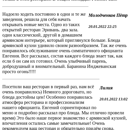
Надоело ходить постоянно в одни и те же
Молодченков Пётр
заведения, решила для себя начать
открывать новые места. Одно из таких
20.01.2022 22:25
открытий ресторан Эривань. два зала.
один классический, другой в домашнем
армянском интерьере, который приглянулся больше. Блюда
армянской кухни удивило своим разнообразием. Так же очень
понравилось обслуживание очень симпатичного официанта
Евгения. Все рассказал, состав каждого блюда знает так, как
если б он сам их готовил. Очень улыбчивый парень,
добродушный и внимательный. Баранина Инджеванская
просто огонь!!!!!
Посетили ваш ресторан в первый раз, нам всё
Лилия
очень понравилось) Немного дороговато, но
блюда достойны цен! Особенно понравилась
20.01.2022 13:02
атмосфера ресторана и профессионализм
нашего официанта. Евгений сориентировал по
меню и подробно рассказал про блюда. Мы отлично провели
время) Это было наше первое знакомство с армянской кухней,
впечатления остались самые замечательные! Очень
рекомендуем ваш ресторан и обязательно придём снова.