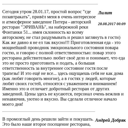
Сегодня утром 28.01.17, простой вопрос "где
Лилит
позавтракать", привёл меня в очень интересное
и атмосферное заведение Питера - авторский
28.08.2017 00:09
ресторан "ЭРИВАНЬ", на набережной реки
Фонтанки 51... имея склонность ко всему
авторскому, не стал раздумывать и решил заглянуть в гости)
Как же давно я не ел так вкусно!!! Приготовленная еда - это
мощнейший проводник эмоционального состояния повара
гостю, и говорю с полной ответственностью: повар этого
ресторана действительно любит своё дело и понимает, что еда
это не просто приготовить и подать, а большая
ответственность за внутреннее состояние гостя после
трапезы! И это ещё не все... здесь ощущаешь себя не как дома
(как любят говорить многие), а в гостях у людей, которые
любят своих гостей, относятся с уважением и вниманием!
Именно это и отличает добротный ресторан от других
заведений. Цены здесь не кусаются, персонал очень вежлив и
ненавязчив, уютно и вкусно. Вы сделали отличное начало
моего дня!
В промозглый день решили зайти и покушать.
Андрей Добряк
Это было наше второе посещение ресторана,