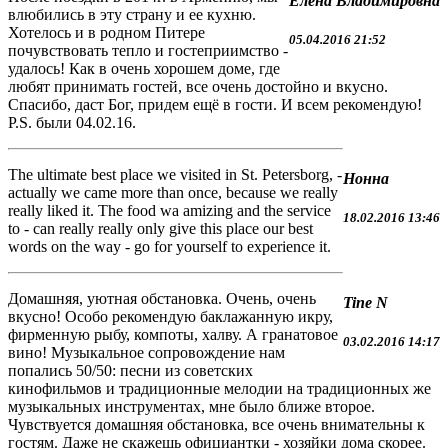
Елена Владимировна
влюбились в эту страну и ее кухню.
Хотелось и в родном Питере
05.04.2016 21:52
почувствовать тепло и гостеприимство -
удалось! Как в очень хорошем доме, где
любят принимать гостей, все очень достойно и вкусно.
Спасибо, даст Бог, придем ещё в гости. И всем рекомендую!
P.S. были 04.02.16.
The ultimate best place we visited in St. Petersborg, -
Нонна
actually we came more than once, because we really
really liked it. The food wa amizing and the service
18.02.2016 13:46
to - can really really only give this place our best
words on the way - go for yourself to experience it.
Домашняя, уютная обстановка. Очень, очень
Tine N
вкусно! Особо рекомендую баклажанную икру,
фирменную рыбу, компоты, халву. А гранатовое
03.02.2016 14:17
вино! Музыкальное сопровождение нам
попались 50/50: песни из советских
кинофильмов и традиционные мелодии на традиционных же
музыкальных инструментах, мне было ближе второе.
Чувствуется домашняя обстановка, все очень внимательны к
гостям. Даже не скажешь официантки - хозяйки дома скорее.