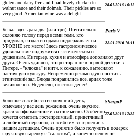
gluten and dairy free and I had lovely chicken in
28.01.2016 16:13
walnut sauce and their dolmah. Their pickles are so
very good. Armenian wine was a delight.
Бывал здесь раза два (или три). Почтительно
Paris V
склоняю голову перед всеми теми, кто
придумал, создал и годами поддерживает на
28.01.2016 16:11
УРОВНЕ это место! Здесь гастрономическое
удовольствие подружится с эстетическим и
душевным. Интерьер, кухня и атмосфера дополняют друг
друга. Очень удивлен, что ресторан не в первой десятке в
Питере, - "клюква" и китч, к сожалению, вытесняют
настоящую культуру. Непременно рекомендую посетить
этнический зал. Блюда понравились все, арцах тоже
великолепен. Недешево, но стоит денег!
Большое спасибо за сегодняшний день,
SSergoP
отмечали у вас день рождения, очень вкусное,
красиво оформленное и сытное меню. Особенно
27.01.2016 12:25
хочется отметить гостепреимный, приветливый
и любезный персонал, спасибо им за терпение к
нашим детишкам. Очень приятно было получить в подарок
фруктовую тарелку с "салютом", и конечно нельзя не